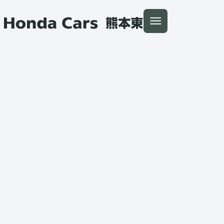
本文へ移動
トップ
中古車
Honda Cars 熊本東
中古車検索
Honda認定中古車について
インフォメーション
Instagram