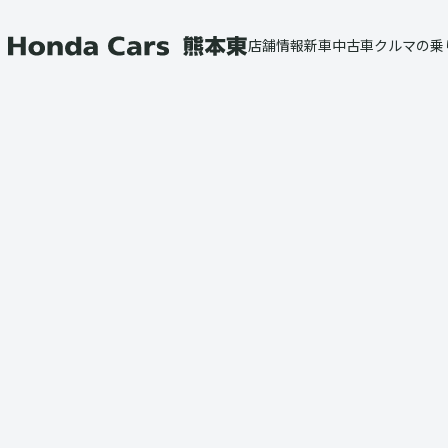
本文へ移動
トップ
クルマの乗り方
バリ保
店舗情報
新車
中古車
クルマの乗
Honda Cars 熊本東
月々のお支払いは不要で
購入時の負担も軽くなる買い方。
あらかじめ契約満了時の買取保証額を設定し、
購入時と契約満了時の2回に分けて
お支払いいただくプランです。
契約期間は3年または5年を選べます。