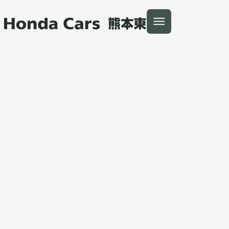
本文へ移動
トップ
新車を探す
福祉車両一覧
FREED CROSSTAR
Honda Cars 熊本東
お車に関するお問い合わせ
装備・価格
ご購入プラン