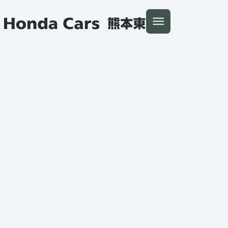
本文へ移動
トップ
インフォメーション
キャンペーン
PRELUDE 残価設定型クレジッ
Honda Cars 熊本東
PRELUDE 残価設定型クレジ
ット 2.9%キャンペーン実施
中
2026.06.01