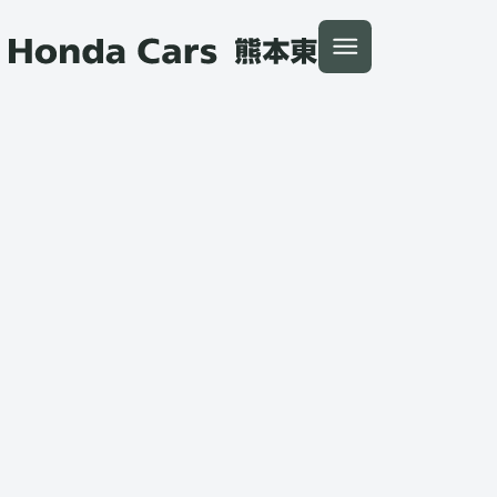
本文へ移動
トップ
新車を探す
展示車・試乗車一覧
Super-ONE
Honda Cars 熊本東
所在店舗
菊池店