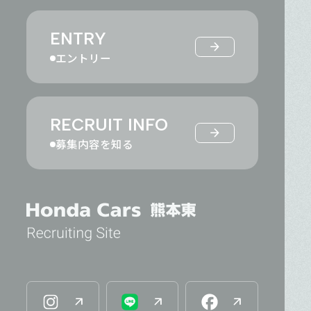
ENTRY
arrow_forward
エントリー
RECRUIT INFO
arrow_forward
募集内容を知る
arrow_outward
arrow_outward
arrow_outward