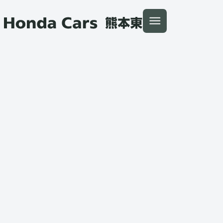
本文へ移動
トップ
お問い合わせ
試乗車お問い合わせ
N-ONE e: 展示車・試乗車
Honda Cars 熊本東
入力
確認
完了
試乗に関するお問い合わせは
下記よりお願いいたします。
お申込み後、販売店担当者から
ご連絡させていただきます。
試乗車お問い合わせ